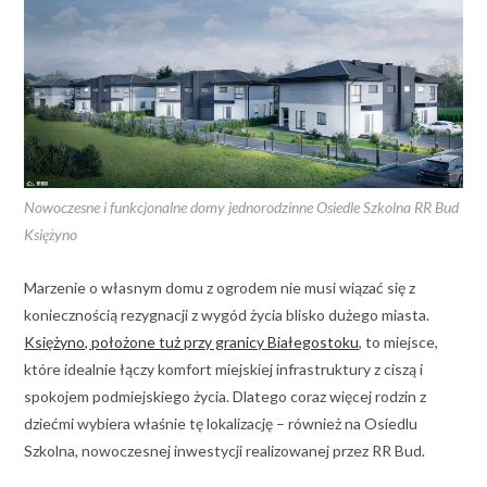
Nowoczesne i funkcjonalne domy jednorodzinne Osiedle Szkolna RR Bud
Księżyno
Marzenie o własnym domu z ogrodem nie musi wiązać się z
koniecznością rezygnacji z wygód życia blisko dużego miasta.
Księżyno, położone tuż przy granicy Białegostoku
, to miejsce,
które idealnie łączy komfort miejskiej infrastruktury z ciszą i
spokojem podmiejskiego życia. Dlatego coraz więcej rodzin z
dziećmi wybiera właśnie tę lokalizację – również na Osiedlu
Szkolna, nowoczesnej inwestycji realizowanej przez RR Bud.