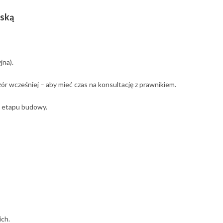
rską
jna).
r wcześniej – aby mieć czas na konsultację z prawnikiem.
 etapu budowy.
ich.