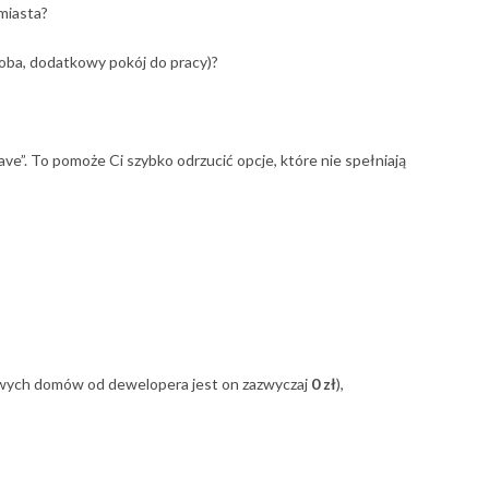
 miasta?
roba, dodatkowy pokój do pracy)?
ave”. To pomoże Ci szybko odrzucić opcje, które nie spełniają
wych domów od dewelopera jest on zazwyczaj
0 zł
),