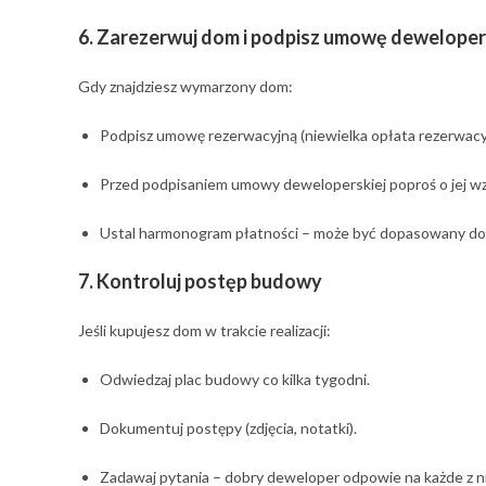
6. Zarezerwuj dom i podpisz umowę dewelope
Gdy znajdziesz wymarzony dom:
Podpisz umowę rezerwacyjną (niewielka opłata rezerwacy
Przed podpisaniem umowy deweloperskiej poproś o jej wzó
Ustal harmonogram płatności – może być dopasowany do
7. Kontroluj postęp budowy
Jeśli kupujesz dom w trakcie realizacji:
Odwiedzaj plac budowy co kilka tygodni.
Dokumentuj postępy (zdjęcia, notatki).
Zadawaj pytania – dobry deweloper odpowie na każde z n